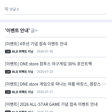
댓글 0
이벤트 안내
글
[이벤트] 4주년 기념 접속 이벤트 안내
2026-07-30
MLB 퍼펙트 이닝
GM
[이벤트] ONE store 컴투스 야구게임 30% 포인트백
2026-07-23
MLB 퍼펙트 이닝
GM
[이벤트] ONE store 게임으로 떠나는 여름 바캉스, 겜캉스 쿠폰팩
2026-07-17
MLB 퍼펙트 이닝
GM
[이벤트] 2026 ALL-STAR GAME 기념 접속 이벤트 안내
2026-07-09