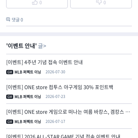
0
0
댓글 0
이벤트 안내
글
[이벤트] 4주년 기념 접속 이벤트 안내
2026-07-30
MLB 퍼펙트 이닝
GM
[이벤트] ONE store 컴투스 야구게임 30% 포인트백
2026-07-23
MLB 퍼펙트 이닝
GM
[이벤트] ONE store 게임으로 떠나는 여름 바캉스, 겜캉스 쿠폰팩
2026-07-17
MLB 퍼펙트 이닝
GM
[이벤트] 2026 ALL-STAR GAME 기념 접속 이벤트 안내