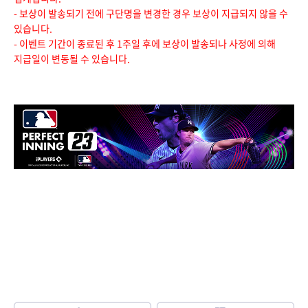
- 보상이 발송되기 전에 구단명을 변경한 경우 보상이 지급되지 않을 수
있습니다.
- 이벤트 기간이 종료된 후 1주일 후에 보상이 발송되나 사정에 의해
지급일이 변동될 수 있습니다.