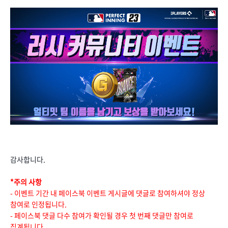
감사합니다.
*주의 사항
- 이벤트 기간 내 페이스북 이벤트 게시글에 댓글로 참여하셔야 정상
참여로 인정됩니다.
- 페이스북 댓글 다수 참여가 확인될 경우 첫 번째 댓글만 참여로
집계됩니다.