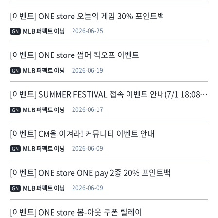
[이벤트] ONE store 오늘의 게임 30% 포인트백
2026-06-25
MLB 퍼펙트 이닝
GM
[이벤트] ONE store 썸머 킥오프 이벤트
2026-06-19
MLB 퍼펙트 이닝
GM
[이벤트] SUMMER FESTIVAL 접속 이벤트 안내(7/1 18:08 기간 연장)
2026-06-17
MLB 퍼펙트 이닝
GM
[이벤트] CM을 이겨라! 커뮤니티 이벤트 안내
2026-06-09
MLB 퍼펙트 이닝
GM
[이벤트] ONE store ONE pay 2종 20% 포인트백
2026-06-09
MLB 퍼펙트 이닝
GM
[이벤트] ONE store 봄-아웃 쿠폰 릴레이