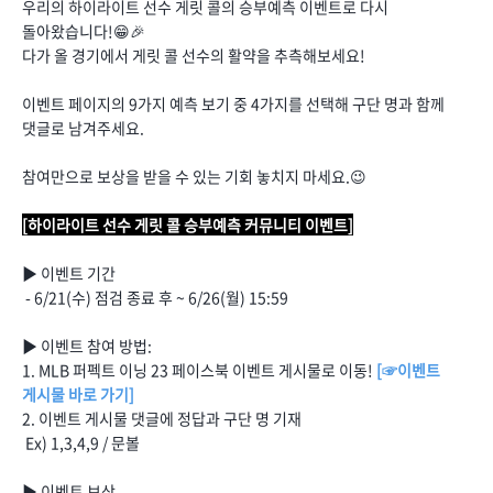
우리의 하이라이트 선수 게릿 콜의 승부예측 이벤트로 다시
돌아왔습니다!😁🎉
다가 올 경기에서 게릿 콜 선수의 활약을 추측해보세요!
이벤트 페이지의 9가지 예측 보기 중 4가지를 선택해 구단 명과 함께
댓글로 남겨주세요.
참여만으로 보상을 받을 수 있는 기회 놓치지 마세요.😉
[하이라이트 선수 게릿 콜 승부예측 커뮤니티 이벤트]
▶ 이벤트 기간
- 6/21(수) 점검 종료 후 ~ 6/26(월) 15:59
▶ 이벤트 참여 방법:
1. MLB 퍼펙트 이닝 23 페이스북 이벤트 게시물로 이동!
[☞이벤트
게시물 바로 가기]
2. 이벤트 게시물 댓글에 정답과 구단 명 기재
Ex) 1,3,4,9 / 문볼
▶ 이벤트 보상