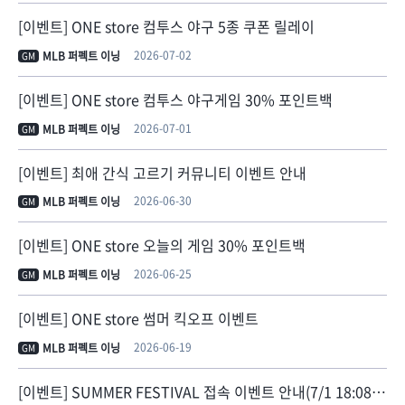
[이벤트] ONE store 컴투스 야구 5종 쿠폰 릴레이
2026-07-02
MLB 퍼펙트 이닝
GM
[이벤트] ONE store 컴투스 야구게임 30% 포인트백
2026-07-01
MLB 퍼펙트 이닝
GM
[이벤트] 최애 간식 고르기 커뮤니티 이벤트 안내
2026-06-30
MLB 퍼펙트 이닝
GM
[이벤트] ONE store 오늘의 게임 30% 포인트백
2026-06-25
MLB 퍼펙트 이닝
GM
[이벤트] ONE store 썸머 킥오프 이벤트
2026-06-19
MLB 퍼펙트 이닝
GM
[이벤트] SUMMER FESTIVAL 접속 이벤트 안내(7/1 18:08 기간 연장)