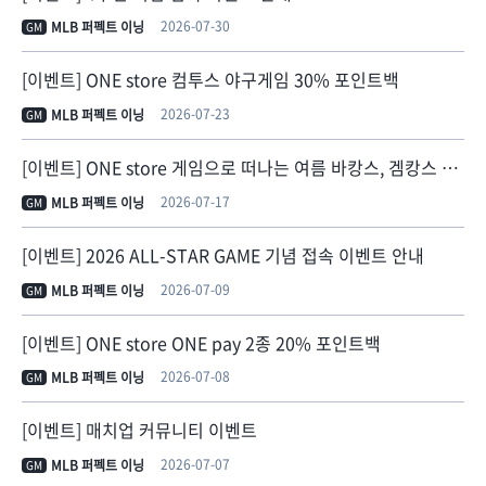
2026-07-30
MLB 퍼펙트 이닝
GM
[이벤트] ONE store 컴투스 야구게임 30% 포인트백
2026-07-23
MLB 퍼펙트 이닝
GM
[이벤트] ONE store 게임으로 떠나는 여름 바캉스, 겜캉스 쿠폰팩
2026-07-17
MLB 퍼펙트 이닝
GM
[이벤트] 2026 ALL-STAR GAME 기념 접속 이벤트 안내
2026-07-09
MLB 퍼펙트 이닝
GM
[이벤트] ONE store ONE pay 2종 20% 포인트백
2026-07-08
MLB 퍼펙트 이닝
GM
[이벤트] 매치업 커뮤니티 이벤트
2026-07-07
MLB 퍼펙트 이닝
GM