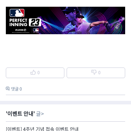
0
0
댓글 0
이벤트 안내
글
[이벤트] 4주년 기념 접속 이벤트 안내