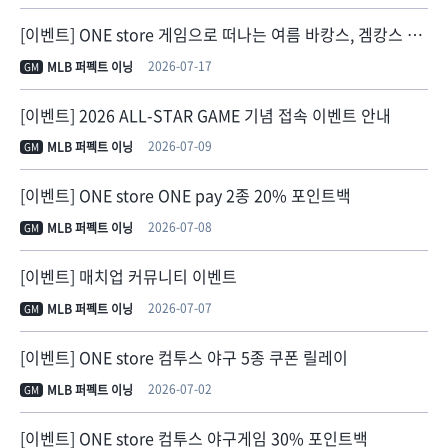
[이벤트] ONE store 게임으로 떠나는 여름 바캉스, 겜캉스 쿠폰팩
2026-07-17
MLB 퍼펙트 이닝
GM
[이벤트] 2026 ALL-STAR GAME 기념 접속 이벤트 안내
2026-07-09
MLB 퍼펙트 이닝
GM
[이벤트] ONE store ONE pay 2종 20% 포인트백
2026-07-08
MLB 퍼펙트 이닝
GM
[이벤트] 매치업 커뮤니티 이벤트
2026-07-07
MLB 퍼펙트 이닝
GM
[이벤트] ONE store 컴투스 야구 5종 쿠폰 릴레이
2026-07-02
MLB 퍼펙트 이닝
GM
[이벤트] ONE store 컴투스 야구게임 30% 포인트백