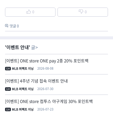
0
0
댓글 0
이벤트 안내
글
[이벤트] ONE store ONE pay 2종 20% 포인트백
2026-08-08
MLB 퍼펙트 이닝
GM
[이벤트] 4주년 기념 접속 이벤트 안내
2026-07-30
MLB 퍼펙트 이닝
GM
[이벤트] ONE store 컴투스 야구게임 30% 포인트백
2026-07-23
MLB 퍼펙트 이닝
GM