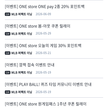
[이벤트] ONE store ONE pay 2종 20% 포인트백
2026-06-09
MLB 퍼펙트 이닝
GM
[이벤트] ONE store 봄-아웃 쿠폰 릴레이
2026-05-29
MLB 퍼펙트 이닝
GM
[이벤트] ONE store 오늘의 게임 30% 포인트백
2026-05-21
MLB 퍼펙트 이닝
GM
[이벤트] 깜짝 접속 이벤트 안내
2026-05-19
MLB 퍼펙트 이닝
GM
[이벤트] PLAY BALL! 퀴즈 타임 커뮤니티 이벤트 안내
2026-05-19
MLB 퍼펙트 이닝
GM
[이벤트] ONE store 원게임패스 1주년 쿠폰 릴레이