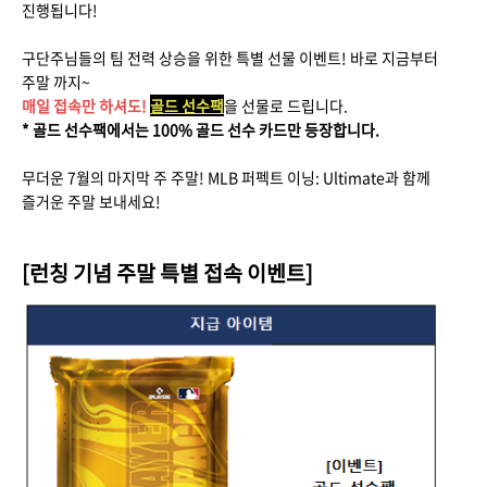
진행됩니다!
구단주님들의 팀 전력 상승을 위한 특별 선물 이벤트! 바로 지금부터
주말 까지~
매일 접속만 하셔도!
골드 선수팩
을 선물로 드립니다.
* 골드 선수팩에서는 100% 골드 선수 카드만 등장합니다.
무더운 7월의 마지막 주 주말! MLB 퍼펙트 이닝: Ultimate과 함께
즐거운 주말 보내세요!
[런칭 기념 주말 특별 접속 이벤트]