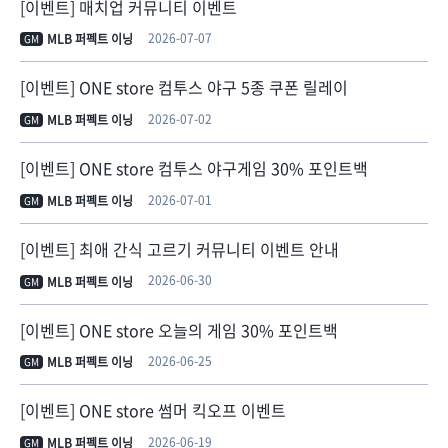
[이벤트] 매치업 커뮤니티 이벤트
2026-07-07
MLB 퍼펙트 이닝
GM
[이벤트] ONE store 컴투스 야구 5종 쿠폰 릴레이
2026-07-02
MLB 퍼펙트 이닝
GM
[이벤트] ONE store 컴투스 야구게임 30% 포인트백
2026-07-01
MLB 퍼펙트 이닝
GM
[이벤트] 최애 간식 고르기 커뮤니티 이벤트 안내
2026-06-30
MLB 퍼펙트 이닝
GM
[이벤트] ONE store 오늘의 게임 30% 포인트백
2026-06-25
MLB 퍼펙트 이닝
GM
[이벤트] ONE store 썸머 킥오프 이벤트
2026-06-19
MLB 퍼펙트 이닝
GM