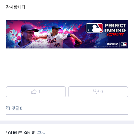
감사합니다.
1
0
댓글 0
이벤트 안내
글