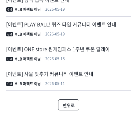
2026-05-19
MLB 퍼펙트 이닝
GM
[이벤트] PLAY BALL! 퀴즈 타임 커뮤니티 이벤트 안내
2026-05-19
MLB 퍼펙트 이닝
GM
[이벤트] ONE store 원게임패스 1주년 쿠폰 릴레이
2026-05-15
MLB 퍼펙트 이닝
GM
[이벤트] 사물 맞추기 커뮤니티 이벤트 안내
2026-05-11
MLB 퍼펙트 이닝
GM
맨위로